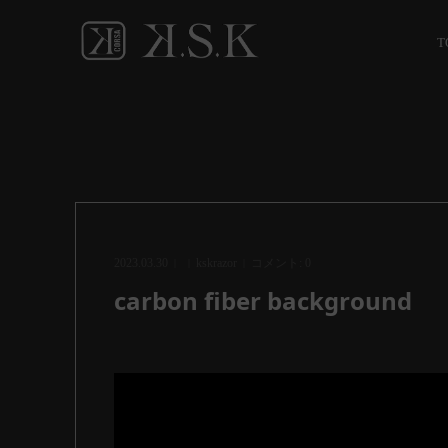
T
2023.03.30
kskrazor
コメント:
0
carbon fiber background